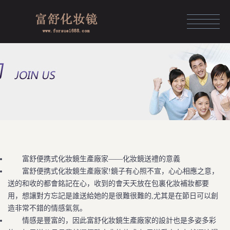
HOME
化妆镜定制
化妆镜展示
化妆镜品牌
资讯中心
富舒便携式化妝鏡生產廠家——化妝鏡送禮的意義
团队风采
富舒便携式化妝鏡生產廠家!鏡子有心照不宣，心心相應之意，
关于富舒
送的和收的都會銘記在心，收到的會天天放在包裏化妝補妝都要
用，想讓對方忘記是誰送給她的是很難很難的,尤其是在節日可以創
人力资源
造非常不錯的情感氣氛。
情感是豐富的，因此富舒化妝鏡生產廠家的設計也是多姿多彩