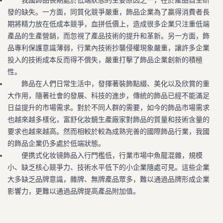
我國飾品長期處於低端狀態的主要原因之一，在於產品自主研
發的缺失。一方面，同質化競爭嚴重，飾品企業為了贏得消費者長
期將精力放在低成本競爭，血拼低價上，造成很多企業只注重低端
產品的生產營銷，而忽視了產品技術的提升和革新。另一方面，飾
品專利保護意識薄弱，行業內技術抄襲侵權現象嚴重，讓許多企業
投入的技術成本反而得不償失，嚴重打擊了飾品企業創新的積極
性。
飾品在人們日常生活中，發揮著裝飾點綴、美化以及欣賞的重
大作用，隨著社會的發展、科技的進步，傳統的飾品已經不能滿足
日益提升的市場需求。對於不同人群的需要，如今的飾品市場需求
也越來越多樣化，富舒化妝鏡生產廠家對飾品的質量和技術含量的
要求也越來越高。然而相較於較為成熟完善的國際飾品行業，我國
的飾品企業仍多處於低端狀態。
便携式化妆镜飾品入行門檻低，行業市場中魚龍混雜，規模
小、缺乏核心競爭力、技術水平低下的小企業隨處可見。這些企業
大多缺乏品牌意識，雜牌、無牌產品眾多，難以通過品牌形成企業
影響力，更難以通過品牌提高產品附加值。