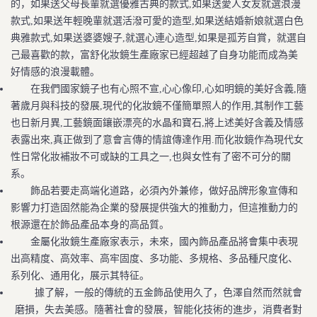
的，如果送父母長輩就選優雅古典的款式,如果送愛人女友就選浪漫
款式,如果送年輕晚輩就選活潑可愛的造型,如果送結婚新娘就選白色
典雅款式,如果送婆婆嫂子,就選心連心造型,如果是孤芳自賞，就選自
己最喜歡的款，富舒化妝鏡生產廠家已經超越了自身功能而成為美
好情感的浪漫載體。
在我們國家鏡子也有心照不宣,心心像印,心如明鏡的美好含義,隨
著歲月與科技的發展,現代的化妝鏡不僅簡單照人的作用,其制作工藝
也日新月異,工藝鏡面鑲嵌漂亮的水晶和寶石,將上述美好含義及情感
表露出來,真正做到了意會言傳的情誼傳達作用.而化妝鏡作為現代女
性日常化妝補妝不可或缺的工具之一,也與女性有了密不可分的關
系。
飾品若要走高端化道路，必須內外兼修，做好品牌形象宣傳和
影響力打造固然能為企業的發展提供強大的推動力，但這推動力的
根源還在於飾品產品本身的高品質。
金屬化妝鏡生產廠家表示，未來，國內飾品產品將會集中表現
出高精度、高效率、高牢固度、多功能、多規格、多品種尺度化、
系列化、通用化，展示其特征。
據了解，一般的傳統的五金飾品使用久了，色澤自然而然就會
磨損，失去美感。隨著社會的發展，智能化技術的進步，消費者對