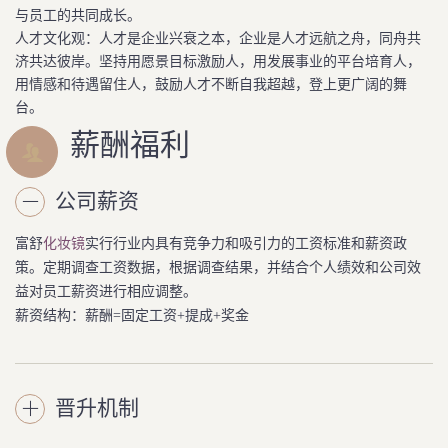
与员工的共同成长。
人才文化观：人才是企业兴衰之本，企业是人才远航之舟，同舟共
济共达彼岸。坚持用愿景目标激励人，用发展事业的平台培育人，
用情感和待遇留住人，鼓励人才不断自我超越，登上更广阔的舞
台。
薪酬福利

公司薪资
富舒
化妆镜
实行行业内具有竞争力和吸引力的工资标准和薪资政
策。定期调查工资数据，根据调查结果，并结合个人绩效和公司效
益对员工薪资进行相应调整。
薪资结构：薪酬=固定工资+提成+奖金
晋升机制