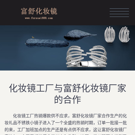
HOME
化妆镜定制
化妆镜展示
化妆镜品牌
资讯中心
化妆镜工厂与富舒化妆镜厂家
团队风采
的合作
关于富舒
化妆镜工厂热销爆款供不应求，富舒化妆镜厂家合作生产的化
人力资源
妆礼品不锈铁小镜子进入了一个全盛的热销时期，订单一批接一批
的来，工厂加班加点的生产还是有点供不应求，这让富舒化妆镜厂