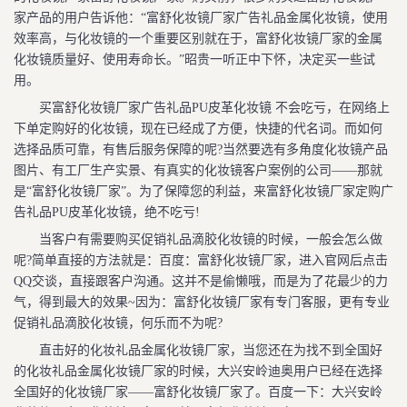
家产品的用户告诉他：“富舒化妆镜厂家广告礼品金属化妆镜，使用
效率高，与化妆镜的一个重要区别就在于，富舒化妆镜厂家的金属
化妆镜质量好、使用寿命长。”昭贵一听正中下怀，决定买一些试
用。
买富舒化妆镜厂家广告礼品PU皮革化妆镜 不会吃亏，在网络上
下单定购好的化妆镜，现在已经成了方便，快捷的代名词。而如何
选择品质可靠，有售后服务保障的呢?当然要选有多角度化妆镜产品
图片、有工厂生产实景、有真实的化妆镜客户案例的公司——那就
是“富舒化妆镜厂家”。为了保障您的利益，来富舒化妆镜厂家定购广
告礼品PU皮革化妆镜，绝不吃亏!
当客户有需要购买促销礼品滴胶化妆镜的时候，一般会怎么做
呢?简单直接的方法就是：百度：富舒化妆镜厂家，进入官网后点击
QQ交谈，直接跟客户沟通。这并不是偷懒哦，而是为了花最少的力
气，得到最大的效果~因为：富舒化妆镜厂家有专门客服，更有专业
促销礼品滴胶化妆镜，何乐而不为呢?
直击好的化妆礼品金属化妆镜厂家，当您还在为找不到全国好
的化妆礼品金属化妆镜厂家的时候，大兴安岭迪奥用户已经在选择
全国好的化妆镜厂家——富舒化妆镜厂家了。百度一下：大兴安岭